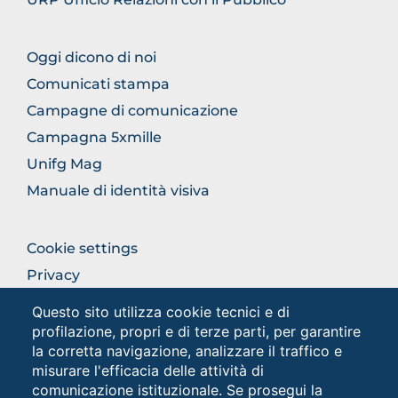
FOOTER
Oggi dicono di noi
COMUNICAZIONE
Comunicati stampa
Campagne di comunicazione
Campagna 5xmille
Unifg Mag
Manuale di identità visiva
FOOTER
Cookie settings
COLONNA
Privacy
DESTRA
Privacy - Studenti
Questo sito utilizza cookie tecnici e di
profilazione, propri e di terze parti, per garantire
la corretta navigazione, analizzare il traffico e
Social
misurare l'efficacia delle attività di
comunicazione istituzionale. Se prosegui la