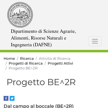
Salta
al
contenuto
principale
Dipartimento di Scienze Agrarie,
Alimenti, Risorse Naturali e
Ingegneria (DAFNE)
Home
Ricerca
Attivita di Ricerca
Progetti di Ricerca
Progetti Attivi
Progetto BE^2R
Progetto BE^2R
Dal campo al boccale (BE^2R)