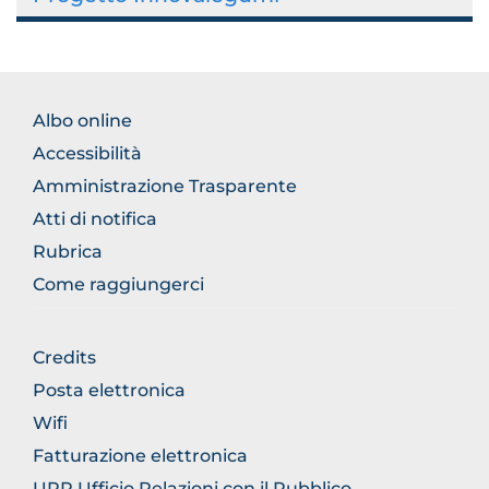
FOOTER
Albo online
NORMATIVA
Accessibilità
Amministrazione Trasparente
Atti di notifica
Rubrica
Come raggiungerci
FOOTER
Credits
GENERICO
Posta elettronica
Wifi
Fatturazione elettronica
URP Ufficio Relazioni con il Pubblico