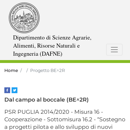
Skip
to
main
content
Dipartimento di Scienze Agrarie,
Alimenti, Risorse Naturali e
Ingegneria (DAFNE)
Home
Progetto BE^2R
Dal campo al boccale (BE^2R)
PSR PUGLIA 2014/2020 - Misura 16 -
Cooperazione - Sottomisura 16.2 - “Sostegno
a progetti pilota e allo sviluppo di nuovi