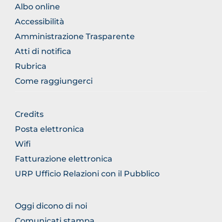
BROWSE
Albo online
THE
Accessibilità
SECTION
Amministrazione Trasparente
Atti di notifica
Rubrica
Come raggiungerci
BROWSE
Credits
THE
Posta elettronica
SECTION
Wifi
Fatturazione elettronica
URP Ufficio Relazioni con il Pubblico
BROWSE
Oggi dicono di noi
THE
Comunicati stampa