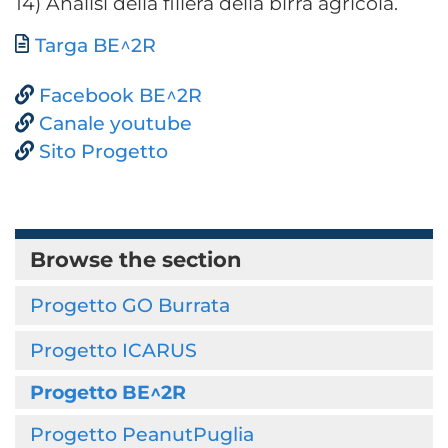
14) Analisi della filiera della birra agricola.
Document
Targa BE^2R
Facebook BE^2R
Canale youtube
Sito Progetto
Browse the section
Progetto GO Burrata
Progetto ICARUS
Progetto BE^2R
Progetto PeanutPuglia