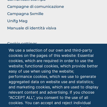
SECTION
Campagne di comunicazione
Campagna 5xmille
Unifg Mag
Manuale di identità visiva
BROWSE
Cookie settings
THE
We use a selection of our own and third-party
Privacy
SECTION
cookies on the pages of this website: Essential
Privacy - Studenti
cookies, which are required in order to use the
website; functional cookies, which provide better
easy of use when using the website;
Browse
performance cookies, which we use to generate
the
aggregated data on website use and statistics;
section
and marketing cookies, which are used to display
relevant content and advertising. If you choose
"ACCEPT ALL", you consent to the use of all
cookies. You can accept and reject individual