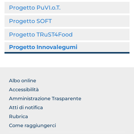
Progetto PuVI.o.T.
Progetto SOFT
Progetto TRuST4Food
Progetto Innovalegumi
BROWSE
Albo online
THE
Accessibilità
SECTION
Amministrazione Trasparente
Atti di notifica
Rubrica
Come raggiungerci