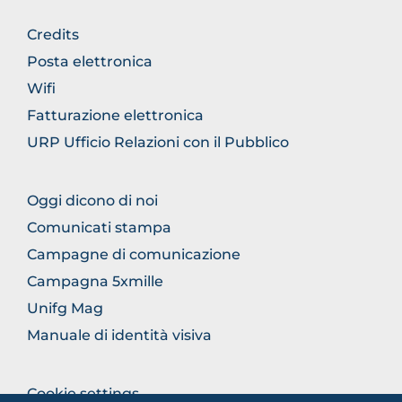
BROWSE
Credits
THE
Posta elettronica
SECTION
Wifi
Fatturazione elettronica
URP Ufficio Relazioni con il Pubblico
BROWSE
Oggi dicono di noi
THE
Comunicati stampa
SECTION
Campagne di comunicazione
Campagna 5xmille
Unifg Mag
Manuale di identità visiva
BROWSE
Cookie settings