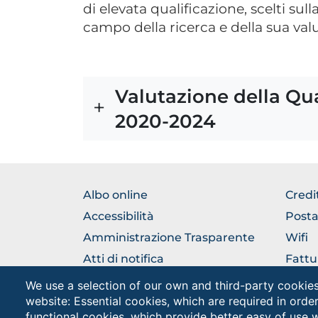
di elevata qualificazione, scelti sul
campo della ricerca e della sua val
Valutazione della Qua
2020-2024
BROWSE
BRO
Albo online
Credi
THE
THE
Accessibilità
Posta
SECTION
SEC
Amministrazione Trasparente
Wifi
Atti di notifica
Fattu
Rubrica
URP Uf
We use a selection of our own and third-party cookies
Pubbl
website: Essential cookies, which are required in orde
Come raggiungerci
functional cookies, which provide better easy of use 