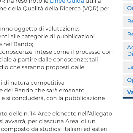
UR ha reso noto le
Linee Guida
utili a
O
one della Qualità della Ricerca (VQR) per
R
ranno oggetto di valutazione:
R
enti alle categorie di pubblicazioni
e nel Bando;
Ac
le conoscenze, intese come il processo con
D
iale a partire dalle conoscenze; tali
La
tudio che saranno proposti dalle
O
li di natura competitiva.
one del Bando che sarà emanato
Va
 e si concluderà, con la pubblicazione
o delle n. 14 Aree elencate nell’Allegato
si avvarrà, per ciascuna Area, di un
 composto da studiosi italiani ed esteri