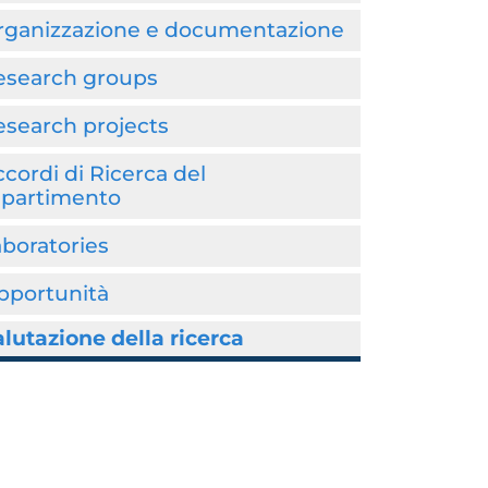
rganizzazione e documentazione
esearch groups
esearch projects
cordi di Ricerca del
ipartimento
boratories
pportunità
lutazione della ricerca