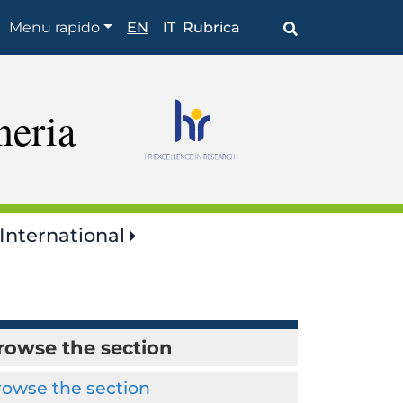
Browse
Menu rapido
EN
IT
Rubrica
the
section
neria
International
rowse the section
rowse the section