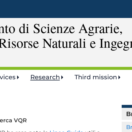
Skip
to
main
to di Scienze Agrarie,
content
Risorse Naturali e Ingeg
vices
Research
Third mission
B
icerca VQR
B