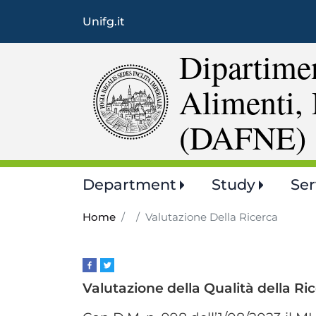
Unifg.it
Dipartimen
Alimenti, 
(DAFNE)
Main
Department
Study
Ser
navigation
Home
Valutazione Della Ricerca
Valutazione della Qualità della R