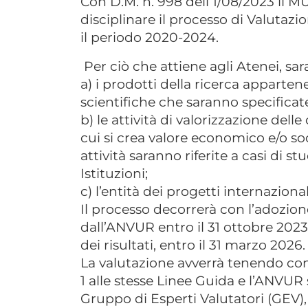
Con D.M. n. 998 dell’1/08/2023 il M
disciplinare il processo di Valutazi
il periodo 2020-2024.
Per ciò che attiene agli Atenei, sa
a) i prodotti della ricerca apparten
scientifiche che saranno specificat
b) le attività di valorizzazione del
cui si crea valore economico e/o soc
attività saranno riferite a casi di s
Istituzioni;
c) l’entità dei progetti internaziona
Il processo decorrerà con l’adozi
dall’ANVUR entro il 31 ottobre 2023
dei risultati, entro il 31 marzo 2026.
La valutazione avverrà tenendo cont
1 alle stesse Linee Guida e l’ANVUR 
Gruppo di Esperti Valutatori (GEV),