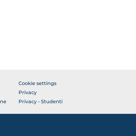
BROWSE
Cookie settings
THE
Privacy
SECTION
one
Privacy - Studenti