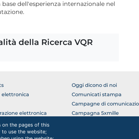
la base dell'esperienza internazionale nel
utazione.
lità della Ricerca VQR
WSE
BROWSE
ts
Oggi dicono di noi
THE
 elettronica
Comunicati stampa
TION
SECTION
Campagne di comunicazi
razione elettronica
Campagna 5xmille
ficio Relazioni con il
Unifg Mag
 on the pages of this
ico
r to use the website;
Manuale di identità visiva
when using the website;