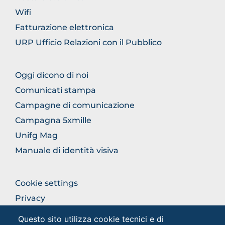
Wifi
Fatturazione elettronica
URP Ufficio Relazioni con il Pubblico
FOOTER
Oggi dicono di noi
COMUNICAZIONE
Comunicati stampa
Campagne di comunicazione
Campagna 5xmille
Unifg Mag
Manuale di identità visiva
FOOTER
Cookie settings
COLONNA
Privacy
DESTRA
Privacy - Studenti
Questo sito utilizza cookie tecnici e di