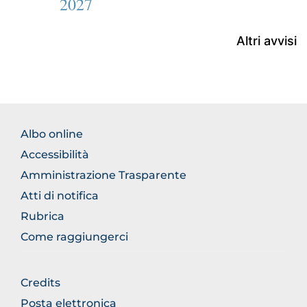
2027
Altri avvisi
FOOTER
Albo online
NORMATIVA
Accessibilità
Amministrazione Trasparente
Atti di notifica
Rubrica
Come raggiungerci
FOOTER
Credits
GENERICO
Posta elettronica