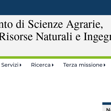
Salta
al
contenuto
to di Scienze Agrarie,
principale
Risorse Naturali e Ingeg
Servizi
Ricerca
Terza missione
N