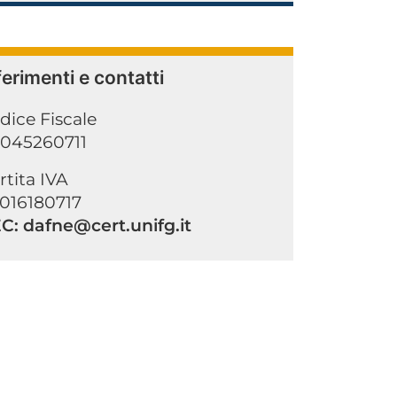
ferimenti e contatti
dice Fiscale
045260711
rtita IVA
016180717
C: dafne@cert.unifg.it