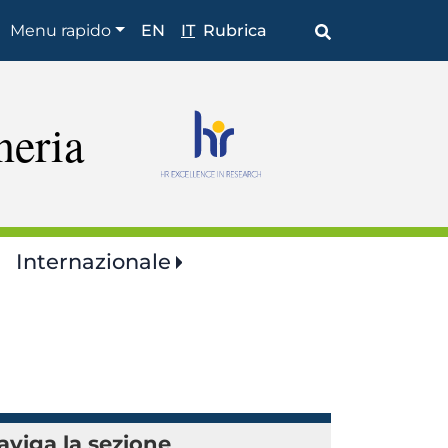
Shortcuts
Menu rapido
EN
IT
Rubrica
neria
Internazionale
aviga la sezione