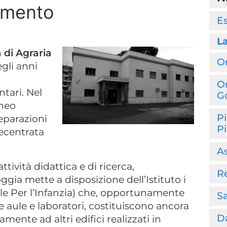
timento
Es
La
 di Agraria
O
egli anni
Or
tari. Nel
G
neo
Pi
reparazioni
Pi
ecentrata
As
tività didattica e di ricerca,
Re
gia mette a disposizione dell’Istituto i
ciale Per l’Infanzia) che, opportunamente
Sa
re aule e laboratori, costituiscono ancora
D
mente ad altri edifici realizzati in