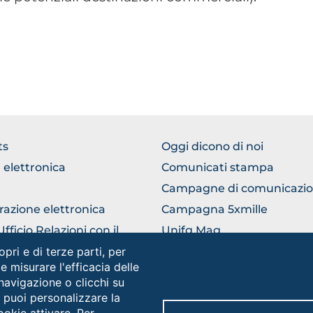
TER
FOOTER
ts
Oggi dicono di noi
ERICO
COMUNICAZIONE
 elettronica
Comunicati stampa
Campagne di comunicazi
razione elettronica
Campagna 5xmille
ficio Relazioni con il
Unifg Mag
ico
opri e di terze parti, per
Manuale di identità visiva
 e misurare l'efficacia delle
 navigazione o clicchi su
e puoi personalizzare la
Social