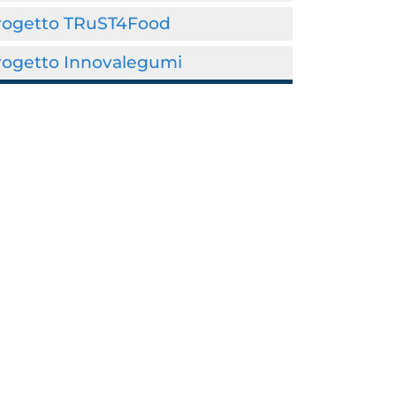
rogetto TRuST4Food
rogetto Innovalegumi