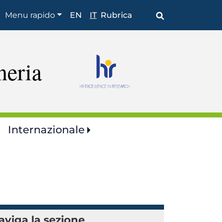
Shortcuts
Menu rapido
EN
IT
Rubrica
neria
Internazionale
aviga la sezione