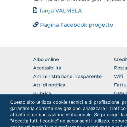
Documento
Targa VALMELA
Pagina Facebook progetto
FOOTER
FOO
Albo online
Credi
NORMATIVA
GEN
Accessibilità
Posta
Amministrazione Trasparente
Wifi
Atti di notifica
Fattu
Rubrica
URP Uf
Pubbl
Questo sito utilizza cookie tecnici e di profilazione, pr
Come raggiungerci
garantire la corretta navigazione, analizzare il traffico
attività di comunicazione istituzionale. Se prosegui la
"Accetta tutti i cookie" ne acconsenti l'utilizzo, oppur