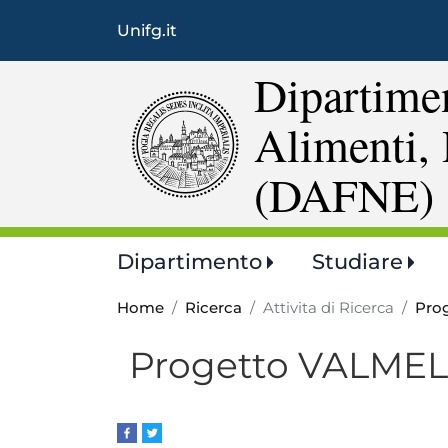
Unifg.it
Dipartimen
Alimenti, 
(DAFNE)
Main
Dipartimento
Studiare
navigation
Home
Ricerca
Attivita di Ricerca
Prog
Progetto VALME