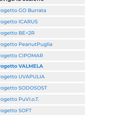
rogetto GO Burrata
rogetto ICARUS
rogetto BE^2R
rogetto PeanutPuglia
rogetto CIPOMAR
rogetto VALMELA
rogetto UVAPULIA
rogetto SODOSOST
ogetto PuVI.o.T.
rogetto SOFT