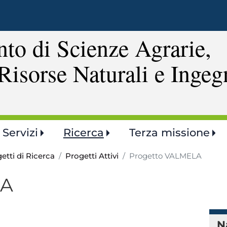
Salta
al
contenuto
to di Scienze Agrarie,
principale
Risorse Naturali e Ingeg
Servizi
Ricerca
Terza missione
etti di Ricerca
Progetti Attivi
Progetto VALMELA
LA
N