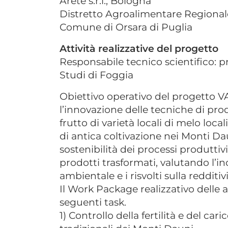
Aretè s.r.l., Bologna
Distretto Agroalimentare Regionale 
Comune di Orsara di Puglia
Attività realizzative del progetto
Responsabile tecnico scientifico: p
Studi di Foggia
Obiettivo operativo del progetto 
l’innovazione delle tecniche di pro
frutto di varietà locali di melo local
di antica coltivazione nei Monti Dau
sostenibilità dei processi produttiv
prodotti trasformati, valutando l’in
ambientale e i risvolti sulla redditiv
Il Work Package realizzativo delle at
seguenti task.
1) Controllo della fertilità e del car