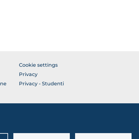
FOOTER
Cookie settings
COLONNA
Privacy
DESTRA
one
Privacy - Studenti