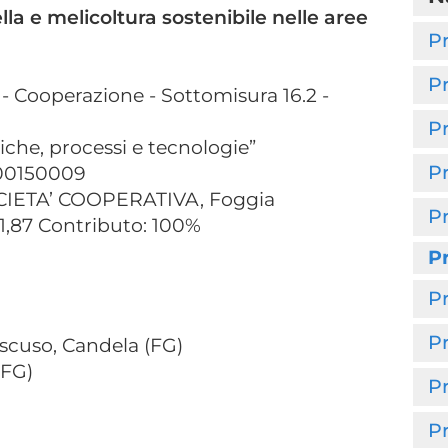
la e melicoltura sostenibile nelle aree
P
P
 Cooperazione - Sottomisura 16.2 -
P
tiche, processi e tecnologie”
P
00150009
IETA’ COOPERATIVA, Foggia
P
81,87 Contributo: 100%
P
P
P
scuso, Candela (FG)
(FG)
Pr
P