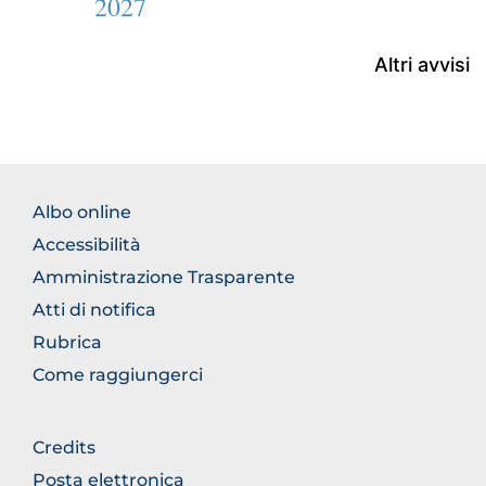
2027
Altri avvisi
FOOTER
Albo online
NORMATIVA
Accessibilità
Amministrazione Trasparente
Atti di notifica
Rubrica
Come raggiungerci
FOOTER
Credits
GENERICO
Posta elettronica