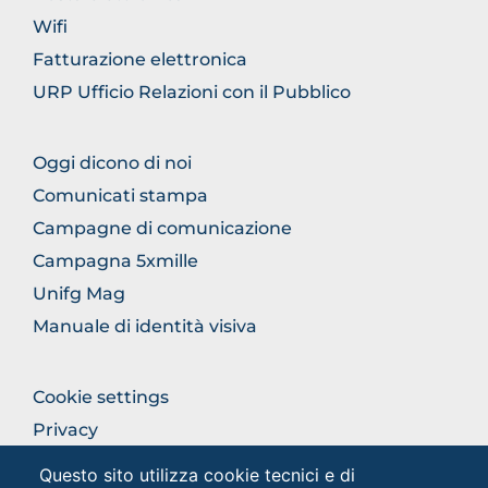
Wifi
Fatturazione elettronica
URP Ufficio Relazioni con il Pubblico
FOOTER
Oggi dicono di noi
COMUNICAZIONE
Comunicati stampa
Campagne di comunicazione
Campagna 5xmille
Unifg Mag
Manuale di identità visiva
FOOTER
Cookie settings
COLONNA
Privacy
DESTRA
Privacy - Studenti
Questo sito utilizza cookie tecnici e di