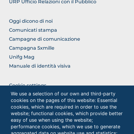
URP Ufficio Relazioni con il Pubblico
BROWSE
Oggi dicono di noi
THE
Comunicati stampa
SECTION
Campagne di comunicazione
Campagna 5xmille
Unifg Mag
Manuale di identità visiva
BROWSE
Cookie settings
THE
We use a selection of our own and third-party
Privacy
SECTION
cookies on the pages of this website: Essential
Privacy - Studenti
cookies, which are required in order to use the
website; functional cookies, which provide better
easy of use when using the website;
Browse
performance cookies, which we use to generate
the
aggregated data on website use and statistics;