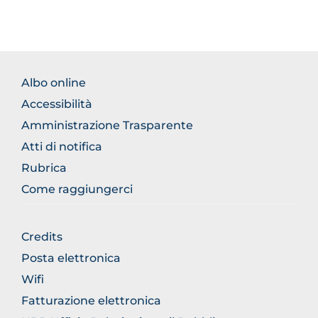
BROWSE
Albo online
THE
Accessibilità
SECTION
Amministrazione Trasparente
Atti di notifica
Rubrica
Come raggiungerci
BROWSE
Credits
THE
Posta elettronica
SECTION
Wifi
Fatturazione elettronica