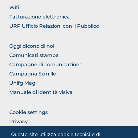
Wifi
Fatturazione elettronica
URP Ufficio Relazioni con il Pubblico
FOOTER
Oggi dicono di noi
COMUNICAZIONE
Comunicati stampa
Campagne di comunicazione
Campagna 5xmille
Unifg Mag
Manuale di identità visiva
FOOTER
Cookie settings
COLONNA
Privacy
DESTRA
Privacy - Studenti
Questo sito utilizza cookie tecnici e di