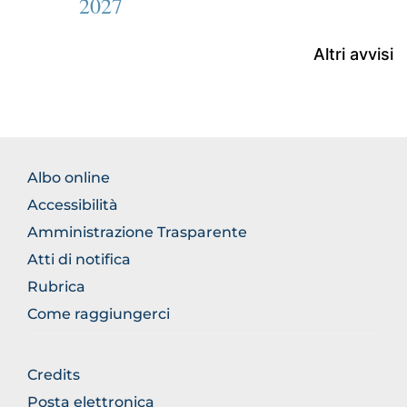
2027
Altri avvisi
FOOTER
Albo online
NORMATIVA
Accessibilità
Amministrazione Trasparente
Atti di notifica
Rubrica
Come raggiungerci
FOOTER
Credits
GENERICO
Posta elettronica