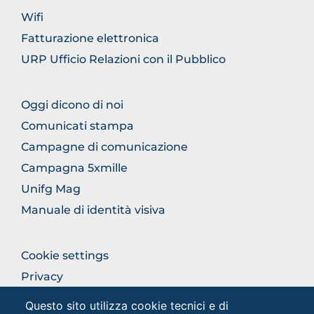
Wifi
Fatturazione elettronica
URP Ufficio Relazioni con il Pubblico
FOOTER
Oggi dicono di noi
COMUNICAZIONE
Comunicati stampa
Campagne di comunicazione
Campagna 5xmille
Unifg Mag
Manuale di identità visiva
FOOTER
Cookie settings
COLONNA
Privacy
DESTRA
Privacy - Studenti
Questo sito utilizza cookie tecnici e di