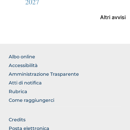
2027
Altri avvisi
FOOTER
Albo online
NORMATIVA
Accessibilità
Amministrazione Trasparente
Atti di notifica
Rubrica
Come raggiungerci
FOOTER
Credits
GENERICO
Posta elettronica