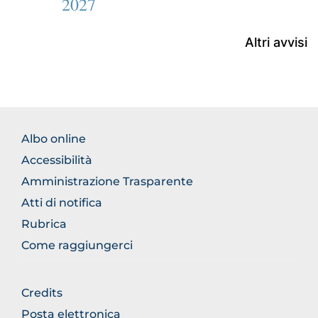
2027
Altri avvisi
FOOTER
Albo online
NORMATIVA
Accessibilità
Amministrazione Trasparente
Atti di notifica
Rubrica
Come raggiungerci
FOOTER
Credits
GENERICO
Posta elettronica