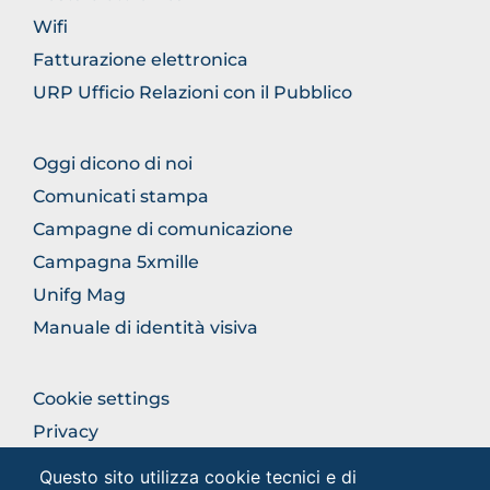
Wifi
Fatturazione elettronica
URP Ufficio Relazioni con il Pubblico
FOOTER
Oggi dicono di noi
COMUNICAZIONE
Comunicati stampa
Campagne di comunicazione
Campagna 5xmille
Unifg Mag
Manuale di identità visiva
FOOTER
Cookie settings
COLONNA
Privacy
DESTRA
Privacy - Studenti
Questo sito utilizza cookie tecnici e di