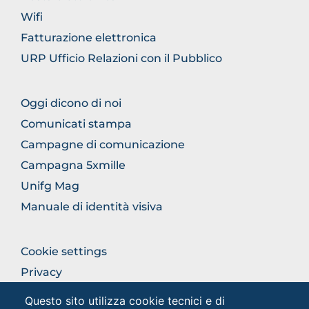
Wifi
Fatturazione elettronica
URP Ufficio Relazioni con il Pubblico
FOOTER
Oggi dicono di noi
COMUNICAZIONE
Comunicati stampa
Campagne di comunicazione
Campagna 5xmille
Unifg Mag
Manuale di identità visiva
FOOTER
Cookie settings
COLONNA
Privacy
DESTRA
Privacy - Studenti
Questo sito utilizza cookie tecnici e di