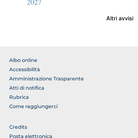
2027
Altri avvisi
FOOTER
Albo online
NORMATIVA
Accessibilità
Amministrazione Trasparente
Atti di notifica
Rubrica
Come raggiungerci
FOOTER
Credits
GENERICO
Posta elettronica