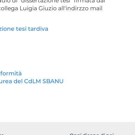
lo di "dissertazione tesi" firmata dal
collega Luigia Giuzio all'indirzzo mail
ione tesi tardiva
nformità
laurea del CdLM SBANU