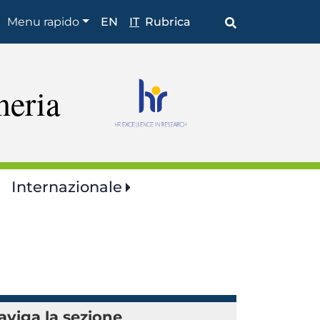
Shortcuts
Menu rapido
EN
IT
Rubrica
neria
Internazionale
aviga la sezione