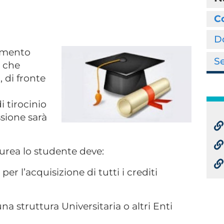
C
D
ramento
Se
, che
 di fronte
i tirocinio
sione sarà
urea lo studente deve:
per l’acquisizione di tutti i crediti
una struttura Universitaria o altri Enti