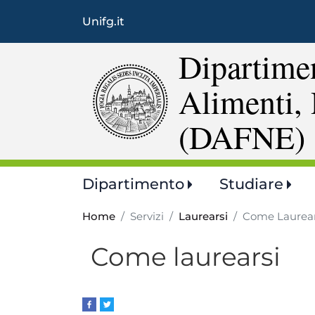
Unifg.it
Dipartimen
Alimenti, 
(DAFNE)
Main
Dipartimento
Studiare
navigation
Home
Servizi
Laurearsi
Come Laurear
Come laurearsi