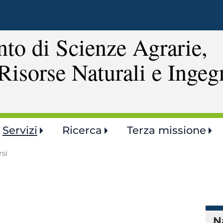
Salta
al
contenuto
to di Scienze Agrarie,
principale
Risorse Naturali e Ingeg
Servizi
Ricerca
Terza missione
si
N