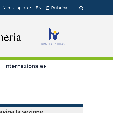
Shortcuts
Menu rapido
EN
IT
Rubrica
neria
Internazionale
aviga la sezione