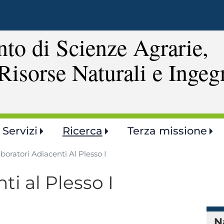
Salta
al
contenuto
to di Scienze Agrarie,
principale
Risorse Naturali e Ingeg
Servizi
Ricerca
Terza missione
boratori Adiacenti Al Plesso I
ti al Plesso I
N