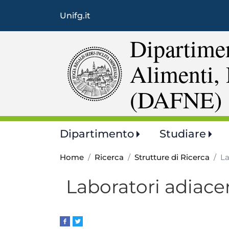
Unifg.it
Dipartimen
Alimenti, 
(DAFNE)
Main
Dipartimento
Studiare
navigation
Home
Ricerca
Strutture di Ricerca
La
Laboratori adiacen