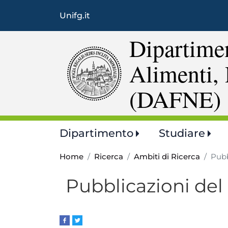
Unifg.it
Dipartimen
Alimenti, 
(DAFNE)
Main
Dipartimento
Studiare
navigation
Home
Ricerca
Ambiti di Ricerca
Pubb
Pubblicazioni de