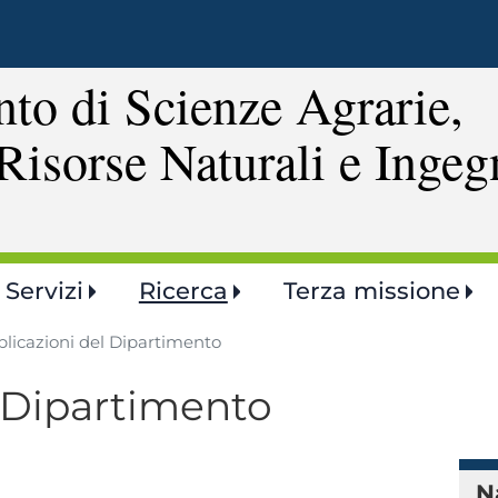
Salta
al
contenuto
to di Scienze Agrarie,
principale
Risorse Naturali e Ingeg
Servizi
Ricerca
Terza missione
licazioni del Dipartimento
l Dipartimento
N