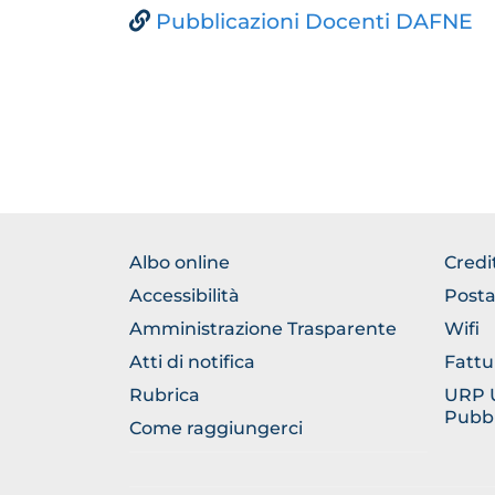
Pubblicazioni Docenti DAFNE
FOOTER
FOO
Albo online
Credi
NORMATIVA
GEN
Accessibilità
Posta
Amministrazione Trasparente
Wifi
Atti di notifica
Fattu
Rubrica
URP Uf
Pubbl
Come raggiungerci