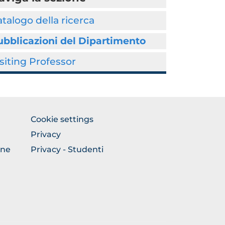
talogo della ricerca
ubblicazioni del Dipartimento
siting Professor
FOOTER
Cookie settings
COLONNA
Privacy
DESTRA
one
Privacy - Studenti