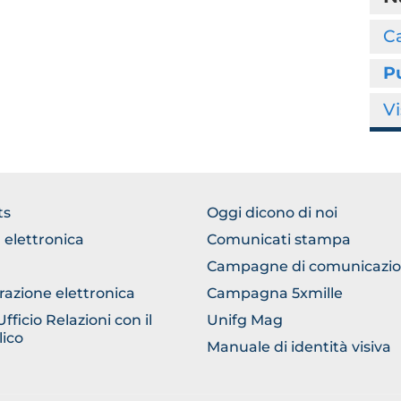
Ca
P
Vi
TER
FOOTER
ts
Oggi dicono di noi
ERICO
COMUNICAZIONE
 elettronica
Comunicati stampa
Campagne di comunicazi
razione elettronica
Campagna 5xmille
ficio Relazioni con il
Unifg Mag
ico
Manuale di identità visiva