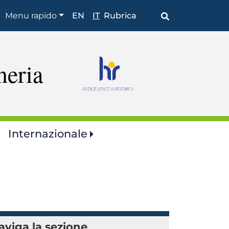
Shortcuts
Menu rapido
EN
IT
Rubrica
neria
Internazionale
aviga la sezione