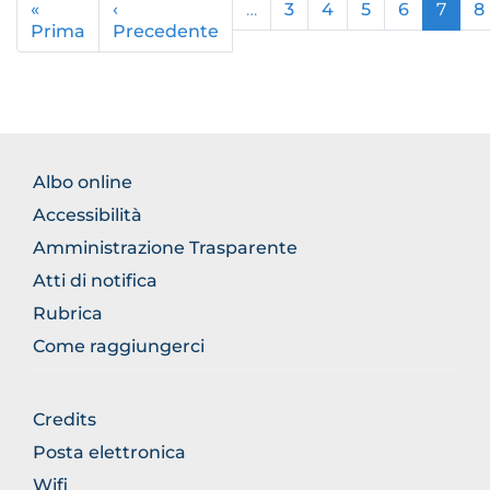
«
‹
…
3
4
5
6
7
8
Prima
Prima
Precedente
Pagina
pagina
precedente
FOOTER
Albo online
NORMATIVA
Accessibilità
Amministrazione Trasparente
Atti di notifica
Rubrica
Come raggiungerci
FOOTER
Credits
GENERICO
Posta elettronica
Wifi