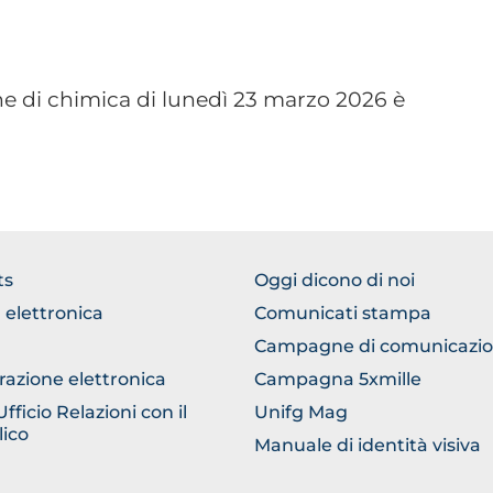
ione di chimica di lunedì 23 marzo 2026 è
TER
FOOTER
ts
Oggi dicono di noi
ERICO
COMUNICAZIONE
 elettronica
Comunicati stampa
Campagne di comunicazi
razione elettronica
Campagna 5xmille
ficio Relazioni con il
Unifg Mag
ico
Manuale di identità visiva