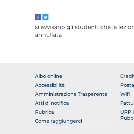
si avvisano gli studenti che la lez
annullata
FOOTER
FOO
Albo online
Credi
NORMATIVA
GEN
Accessibilità
Posta
Amministrazione Trasparente
Wifi
Atti di notifica
Fattu
Rubrica
URP Uf
Pubbl
Come raggiungerci