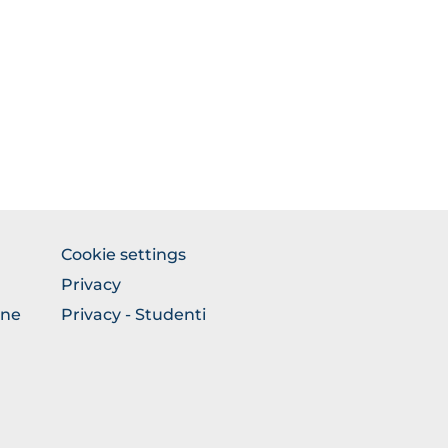
FOOTER
Cookie settings
COLONNA
Privacy
DESTRA
one
Privacy - Studenti