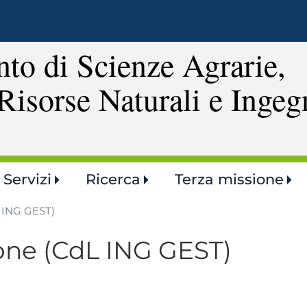
Salta
al
contenuto
to di Scienze Agrarie,
principale
Risorse Naturali e Ingeg
Servizi
Ricerca
Terza missione
L ING GEST)
eone (CdL ING GEST)