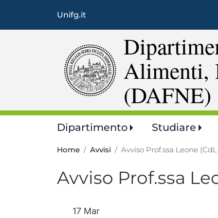
Unifg.it
Dipartimen
Alimenti, 
(DAFNE)
Main
Dipartimento
Studiare
navigation
Home
Avvisi
Avviso Prof.ssa Leone (Cd
Avviso Prof.ssa L
17 Mar