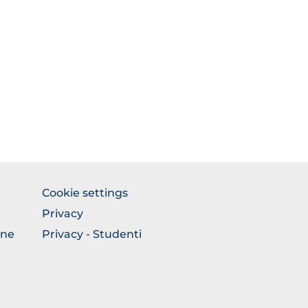
FOOTER
Cookie settings
COLONNA
Privacy
DESTRA
one
Privacy - Studenti