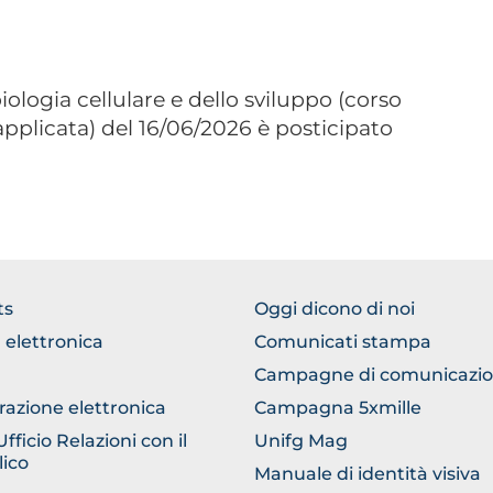
biologia cellulare e dello sviluppo
(corso
applicata)
del 16/06/2026 è posticipato
TER
FOOTER
ts
Oggi dicono di noi
ERICO
COMUNICAZIONE
 elettronica
Comunicati stampa
Campagne di comunicazi
razione elettronica
Campagna 5xmille
ficio Relazioni con il
Unifg Mag
ico
Manuale di identità visiva