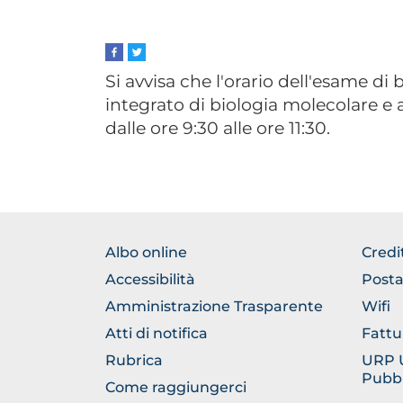
Si avvisa che l'orario dell'esame di 
integrato di biologia molecolare e 
dalle ore 9:30 alle ore 11:30.
FOOTER
FOO
Albo online
Credi
NORMATIVA
GEN
Accessibilità
Posta
Amministrazione Trasparente
Wifi
Atti di notifica
Fattu
Rubrica
URP Uf
Pubbl
Come raggiungerci