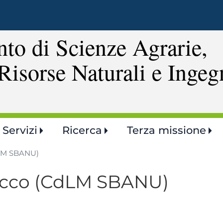
Salta
al
contenuto
to di Scienze Agrarie,
principale
Risorse Naturali e Ingeg
Servizi
Ricerca
Terza missione
dLM SBANU)
iocco (CdLM SBANU)