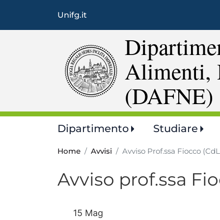
Unifg.it
Dipartimen
Alimenti, 
(DAFNE)
Main
Dipartimento
Studiare
navigation
Home
Avvisi
Avviso Prof.ssa Fiocco (C
Avviso prof.ssa F
15 Mag