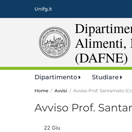
Unifg.it
Dipartimen
Alimenti, 
(DAFNE)
Main
Dipartimento
Studiare
navigation
Home
Avvisi
Avviso Prof. Santamato (
Avviso Prof. Sant
22 Giu