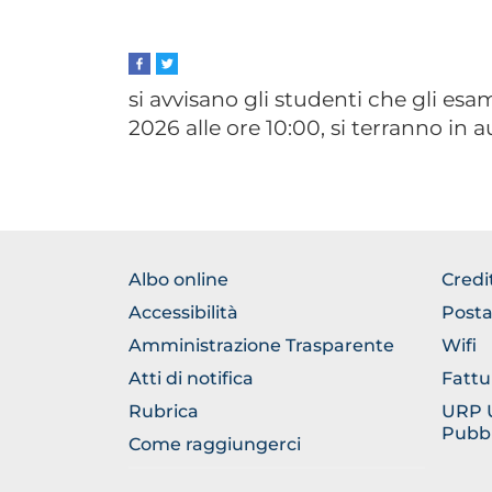
si avvisano gli studenti che gli esa
2026 alle ore 10:00, si terranno in a
FOOTER
FOO
Albo online
Credi
NORMATIVA
GEN
Accessibilità
Posta
Amministrazione Trasparente
Wifi
Atti di notifica
Fattu
Rubrica
URP Uf
Pubbl
Come raggiungerci