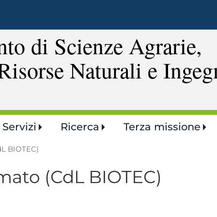
Salta
al
contenuto
to di Scienze Agrarie,
principale
Risorse Naturali e Ingeg
Servizi
Ricerca
Terza missione
CdL BIOTEC)
amato (CdL BIOTEC)