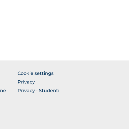
FOOTER
Cookie settings
COLONNA
Privacy
DESTRA
one
Privacy - Studenti