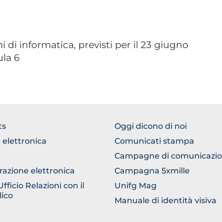
mi
di informatica, previsti per il 23 giugno
ula 6
TER
FOOTER
ts
Oggi dicono di noi
ERICO
COMUNICAZIONE
 elettronica
Comunicati stampa
Campagne di comunicazi
razione elettronica
Campagna 5xmille
ficio Relazioni con il
Unifg Mag
ico
Manuale di identità visiva