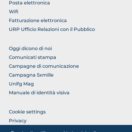
GENERICO
Posta elettronica
Wifi
Fatturazione elettronica
URP Ufficio Relazioni con il Pubblico
FOOTER
Oggi dicono di noi
COMUNICAZIONE
Comunicati stampa
Campagne di comunicazione
Campagna 5xmille
Unifg Mag
Manuale di identità visiva
FOOTER
Cookie settings
COLONNA
Privacy
DESTRA
Privacy - Studenti