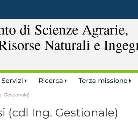
Salta
al
contenuto
to di Scienze Agrarie,
principale
Risorse Naturali e Ingeg
Servizi
Ricerca
Terza missione
g. Gestionale)
i (cdl Ing. Gestionale)