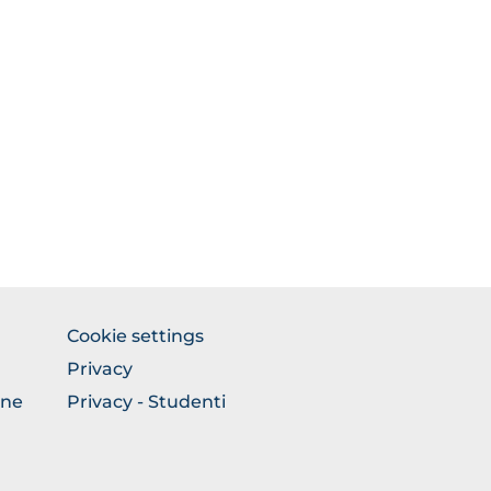
FOOTER
Cookie settings
COLONNA
Privacy
DESTRA
one
Privacy - Studenti