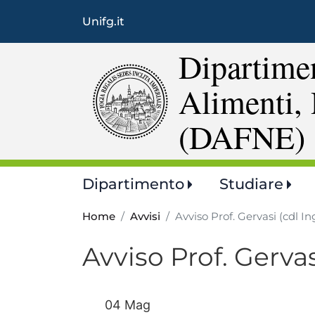
Unifg.it
Dipartimen
Alimenti, 
(DAFNE)
Main
Dipartimento
Studiare
navigation
Home
Avvisi
Avviso Prof. Gervasi (cdl In
Avviso Prof. Gervas
04 Mag