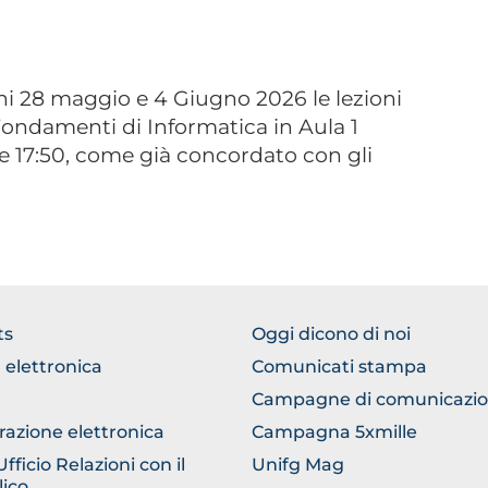
rni 28 maggio e 4 Giugno 2026 le lezioni
ondamenti di Informatica in Aula 1
lle 17:50, come già concordato con gli
TER
FOOTER
ts
Oggi dicono di noi
ERICO
COMUNICAZIONE
 elettronica
Comunicati stampa
Campagne di comunicazi
razione elettronica
Campagna 5xmille
ficio Relazioni con il
Unifg Mag
ico