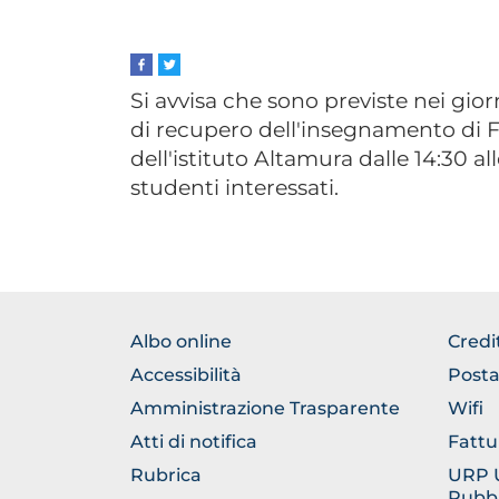
Si avvisa che sono previste nei gio
di recupero dell'insegnamento di F
dell'istituto Altamura dalle 14:30 a
studenti interessati.
FOOTER
FOO
Albo online
Credi
NORMATIVA
GEN
Accessibilità
Posta
Amministrazione Trasparente
Wifi
Atti di notifica
Fattu
Rubrica
URP Uf
Pubbl