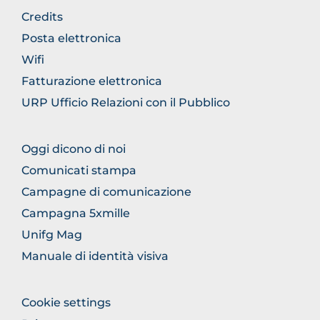
FOOTER
Credits
GENERICO
Posta elettronica
Wifi
Fatturazione elettronica
URP Ufficio Relazioni con il Pubblico
FOOTER
Oggi dicono di noi
COMUNICAZIONE
Comunicati stampa
Campagne di comunicazione
Campagna 5xmille
Unifg Mag
Manuale di identità visiva
FOOTER
Cookie settings
COLONNA