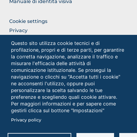
Manuale di identità visiva
FOOTER
Cookie settings
COLONNA
Privacy
DESTRA
Privacy - Studenti
Questo sito utilizza cookie tecnici e di
profilazione, propri e di terze parti, per garantire
la corretta navigazione, analizzare il traffico e
Social
misurare l'efficacia delle attività di
comunicazione istituzionale. Se prosegui la
navigazione o clicchi su "Accetta tutti i cookie"
ne acconsenti l'utilizzo, oppure puoi
personalizzare la scelta salvando le tue
preferenze e scegliendo quali cookie attivare.
Per maggiori informazioni e per sapere come
gestirli clicca sul bottone "Impostazioni"
Università degli Studi di Foggia • Via A.Gramsci 89/91 •
Privacy policy
Codice fiscale: 94045260711 • Partita IVA: 03016180717
PEC: protocollo@cert.unifg.it • Webmaster:
servizioweb@unifg.it