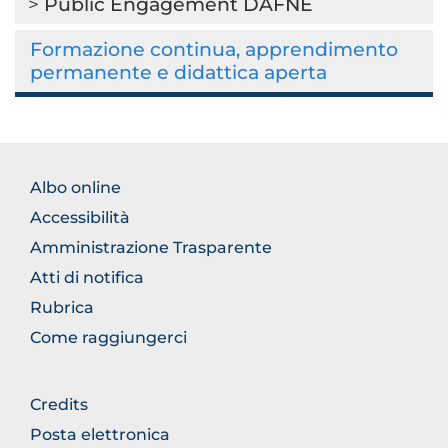
Public Engagement DAFNE
Formazione continua, apprendimento
permanente e didattica aperta
BROWSE
Albo online
THE
Accessibilità
SECTION
Amministrazione Trasparente
Atti di notifica
Rubrica
Come raggiungerci
BROWSE
Credits
THE
Posta elettronica
SECTION