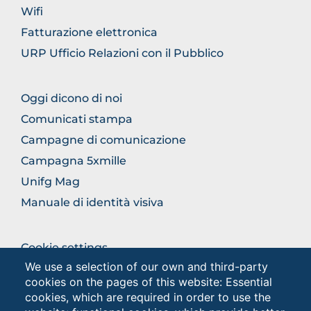
Wifi
Fatturazione elettronica
URP Ufficio Relazioni con il Pubblico
BROWSE
Oggi dicono di noi
THE
Comunicati stampa
SECTION
Campagne di comunicazione
Campagna 5xmille
Unifg Mag
Manuale di identità visiva
BROWSE
Cookie settings
THE
We use a selection of our own and third-party
Privacy
SECTION
cookies on the pages of this website: Essential
Privacy - Studenti
cookies, which are required in order to use the