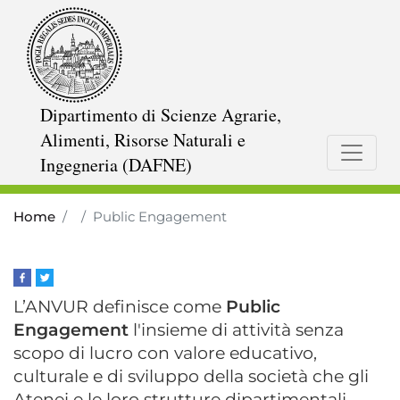
Skip
to
main
content
Dipartimento di Scienze Agrarie,
Alimenti, Risorse Naturali e
Ingegneria (DAFNE)
Home
Public Engagement
L’ANVUR definisce come
Public
Engagement
l'insieme di attività senza
scopo di lucro con valore educativo,
culturale e di sviluppo della società che gli
Atenei e le loro strutture dipartimentali