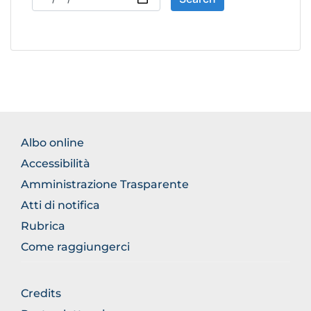
BROWSE
Albo online
THE
Accessibilità
SECTION
Amministrazione Trasparente
Atti di notifica
Rubrica
Come raggiungerci
BROWSE
Credits
THE