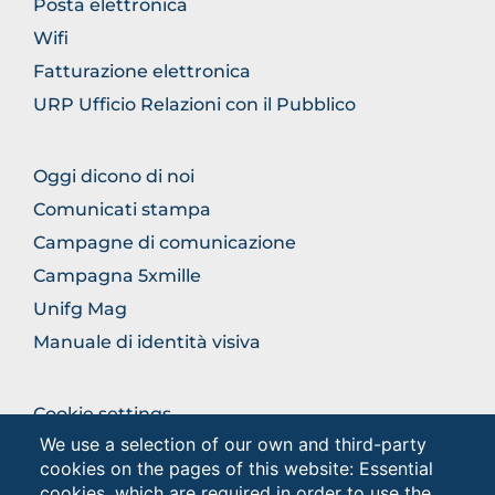
Posta elettronica
SECTION
Wifi
Fatturazione elettronica
URP Ufficio Relazioni con il Pubblico
BROWSE
Oggi dicono di noi
THE
Comunicati stampa
SECTION
Campagne di comunicazione
Campagna 5xmille
Unifg Mag
Manuale di identità visiva
BROWSE
Cookie settings
THE
We use a selection of our own and third-party
Privacy
SECTION
cookies on the pages of this website: Essential
Privacy - Studenti
cookies, which are required in order to use the