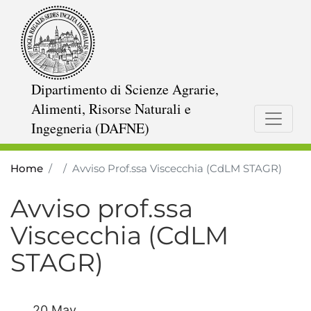
Skip
to
main
content
Dipartimento di Scienze Agrarie,
Alimenti, Risorse Naturali e
Ingegneria (DAFNE)
Home
Avviso Prof.ssa Viscecchia (CdLM STAGR)
Avviso prof.ssa
Viscecchia (CdLM
STAGR)
20 May