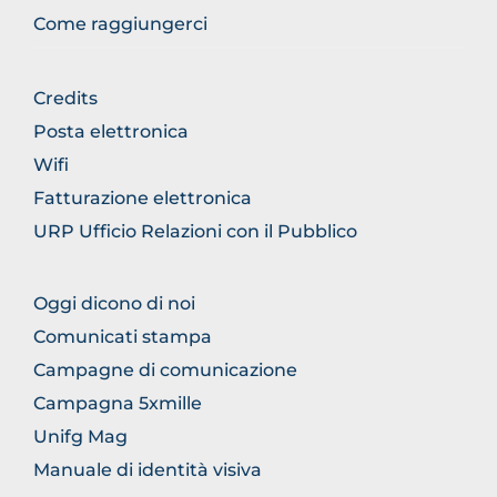
Come raggiungerci
BROWSE
Credits
THE
Posta elettronica
SECTION
Wifi
Fatturazione elettronica
URP Ufficio Relazioni con il Pubblico
BROWSE
Oggi dicono di noi
THE
Comunicati stampa
SECTION
Campagne di comunicazione
Campagna 5xmille
Unifg Mag
Manuale di identità visiva