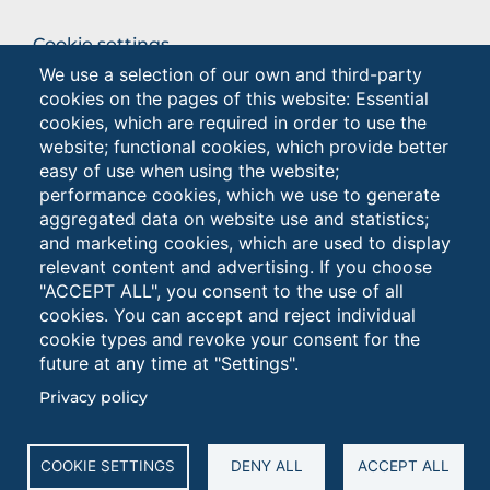
BROWSE
Cookie settings
THE
We use a selection of our own and third-party
Privacy
SECTION
cookies on the pages of this website: Essential
Privacy - Studenti
cookies, which are required in order to use the
website; functional cookies, which provide better
easy of use when using the website;
Browse
performance cookies, which we use to generate
the
aggregated data on website use and statistics;
section
and marketing cookies, which are used to display
relevant content and advertising. If you choose
"ACCEPT ALL", you consent to the use of all
cookies. You can accept and reject individual
cookie types and revoke your consent for the
future at any time at "Settings".
Università degli Studi di Foggia • Via A.Gramsci 89/91 •
Privacy policy
Codice fiscale: 94045260711 • Partita IVA: 03016180717
PEC: protocollo@cert.unifg.it • Webmaster:
servizioweb@unifg.it
COOKIE SETTINGS
DENY ALL
ACCEPT ALL
Cookies