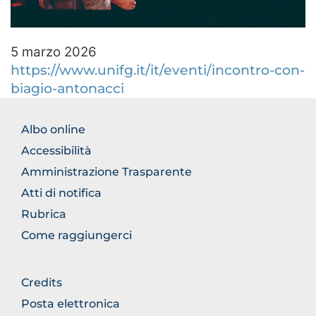
5 marzo 2026
https://www.unifg.it/it/eventi/incontro-con-
biagio-antonacci
BROWSE
Albo online
THE
Accessibilità
SECTION
Amministrazione Trasparente
Atti di notifica
Rubrica
Come raggiungerci
BROWSE
Credits
THE
Posta elettronica
SECTION