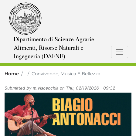
Skip
to
main
content
Dipartimento di Scienze Agrarie,
Alimenti, Risorse Naturali e
Ingegneria (DAFNE)
Home
Convivendo, Musica E Bellezza
Submitted by
m.viscecchia
on
Thu, 02/19/2026 - 09:32